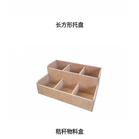
长方形托盘
秸秆物料盒